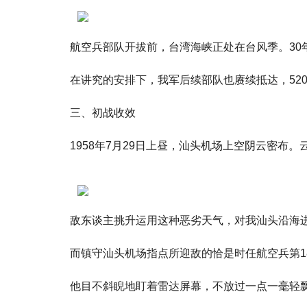
航空兵部队开拔前，台湾海峡正处在台风季。30
在讲究的安排下，我军后续部队也赓续抵达，52
三、初战收效
1958年7月29日上昼，汕头机场上空阴云密布
敌东谈主挑升运用这种恶劣天气，对我汕头沿海进行
而镇守汕头机场指点所迎敌的恰是时任航空兵第1
他目不斜睨地盯着雷达屏幕，不放过一点一毫轻