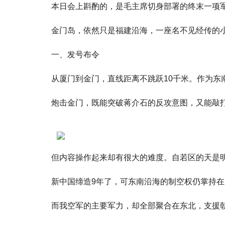
本日会上斟酌的，是毛主席切身部署的终末一项
金门岛，依然只是福建沿海，一座名不见经传的
一、发号布令
从厦门到金门，直线距离不跳跃10千米。作为
炮击金门，既能突破蒋介石的反攻意图，又能敲
但内容操作起来却有很大的难度。自若区的天是
新中国缔造9年了，可东南沿海的制空权仍掌持
而我空军的主要军力，却全部聚合在东北，支援