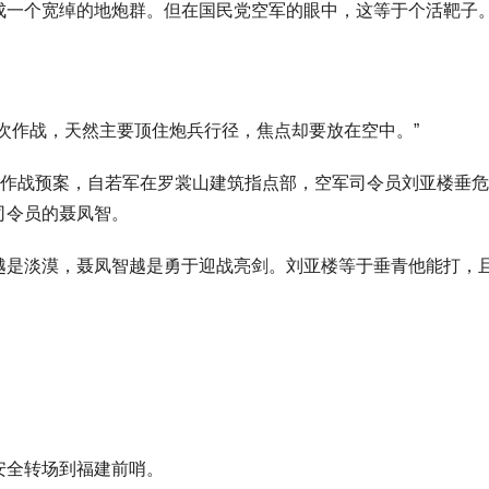
成一个宽绰的地炮群。但在国民党空军的眼中，这等于个活靶子
次作战，天然主要顶住炮兵行径，焦点却要放在空中。”
柄作战预案，自若军在罗裳山建筑指点部，空军司令员刘亚楼垂
司令员的聂凤智。
越是淡漠，聂凤智越是勇于迎战亮剑。刘亚楼等于垂青他能打，
安全转场到福建前哨。