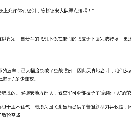
晚上允许你们破例，给赵德安大队弄点酒喝！”
以肯定，自若军的飞机不仅在他们的眼皮子下面完成转场，更没念
8师的速率，已大幅度突破了空战惯例，因此天真地合计，咱们从
础上进行了多少雠校。
取胜的。赵德安地方部队，被空军司令部授予了“轰隆中队”的
再也千里不住气，暗淡为国民党当局提供了普遍新型刀兵救援，
了数轮空战。