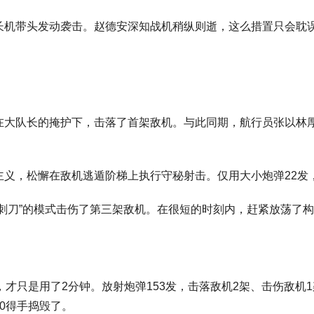
长机带头发动袭击。赵德安深知战机稍纵则逝，这么措置只会耽
在大队长的掩护下，击落了首架敌机。与此同期，航行员张以林
主义，松懈在敌机逃遁阶梯上执行守秘射击。仅用大小炮弹22发
刺刀”的模式击伤了第三架敌机。在很短的时刻内，赶紧放荡了
，才只是用了2分钟。放射炮弹153发，击落敌机2架、击伤敌机
0得手捣毁了。