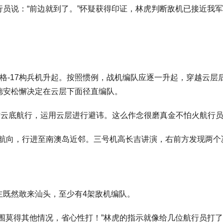
员说：“前边就到了。”怀疑获得印证，林虎判断敌机已接近我
格-17构兵机升起。按照惯例，战机编队应逐一升起，穿越云层
德安松懈决定在云层下面径直编队。
贴云底航行，运用云层进行避讳。这么作念很磨真金不怕火航行
示的航向，行进至南澳岛近邻。三号机高长吉讲演，右前方发现两个
主既然敢来汕头，至少有4架敌机编队。
围莫得其他情况，省心性打！”林虎的指示就像给几位航行员打