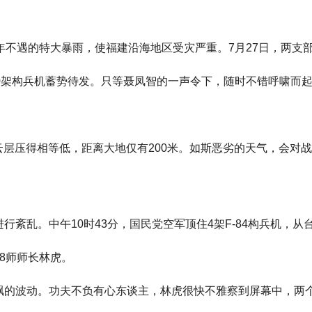
年不遇的特大暴雨，使福建沿海地区受灾严重。7月27日，两支
0架构兵机蓄势待发。只等聂凤智的一声令下，随时不错呼啸而
。云层压得相等低，距离大地仅有200米。如斯恶劣的天气，会对
紊乱。中午10时43分，国民党空军顶住4架F-84构兵机，从
8师师长林虎。
飘的波动。功夫不负有心东谈主，林虎很快不雅察到屏幕中，两