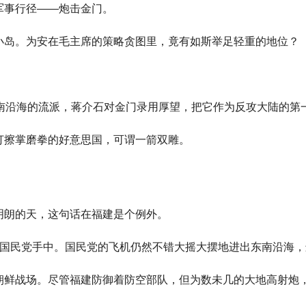
军事行径——炮击金门。
小岛。为安在毛主席的策略贪图里，竟有如斯举足轻重的地位？
东南沿海的流派，蒋介石对金门录用厚望，把它作为反攻大陆的第
打擦掌磨拳的好意思国，可谓一箭双雕。
明朗的天，这句话在福建是个例外。
在国民党手中。国民党的飞机仍然不错大摇大摆地进出东南沿海，
朝鲜战场。尽管福建防御着防空部队，但为数未几的大地高射炮