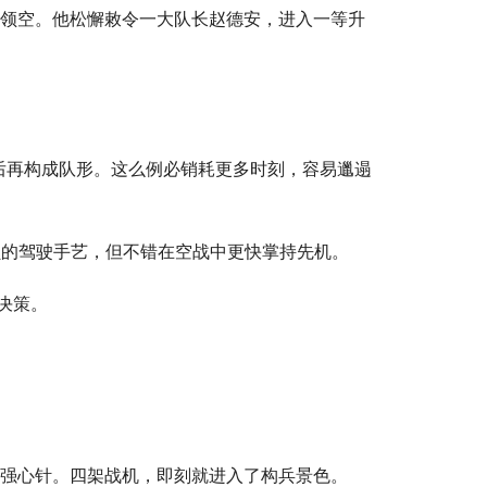
军领空。他松懈敕令一大队长赵德安，进入一等升
后再构成队形。这么例必销耗更多时刻，容易邋遢
员的驾驶手艺，但不错在空战中更快掌持先机。
决策。
了强心针。四架战机，即刻就进入了构兵景色。