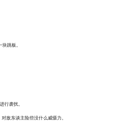
一块跳板。
进行袭扰。
，对敌东谈主险些没什么威慑力。