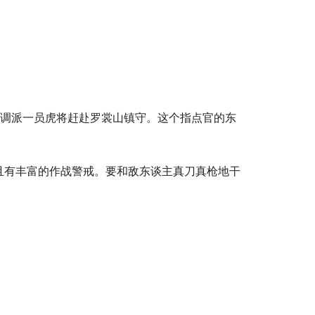
。
危调派一员虎将赶赴罗裳山镇守。这个指点官的东
且有丰富的作战警戒。要和敌东谈主真刀真枪地干