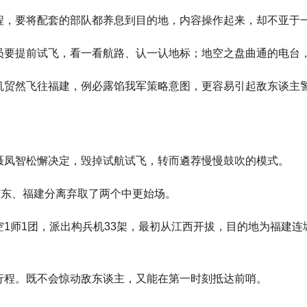
程，要将配套的部队都养息到目的地，内容操作起来，却不亚于
员要提前试飞，看一看航路、认一认地标；地空之盘曲通的电台
机贸然飞往福建，例必露馅我军策略意图，更容易引起敌东谈主
聂凤智松懈决定，毁掉试航试飞，转而遴荐慢慢鼓吹的模式。
广东、福建分离弃取了两个中更始场。
1师1团，派出构兵机33架，最初从江西开拔，目的地为福建连城
行程。既不会惊动敌东谈主，又能在第一时刻抵达前哨。