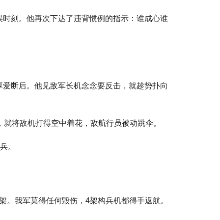
误时刻。他再次下达了违背惯例的指示：谁成心谁
厚爱断后。他见敌军长机念念要反击，就趁势扑向
，就将敌机打得空中着花，敌航行员被动跳伞。
构兵。
1架。我军莫得任何毁伤，4架构兵机都得手返航。