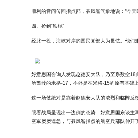
顺利的音问传回指点部，聂凤智气象地说：“今天
四、捡到“铁棍”
经此一役，海峡对岸的国民党部大为畏怯。他们难
好意思国咨询人发现赵德安大队，乃至系数空1
所驾驶的米格-17，不外是在米格-15的原有基
这一场仗绝对是靠着赵德安大队的浓烈和临阵反馈
眼看战局呈现出一边倒的态势，好意思国东谈主
空军屡屡遑急，与聂凤智指点的航空兵部队伸开