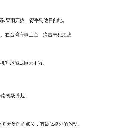
部队冒雨开拔，得手到达目的地。
起。在台湾海峡上空，痛击来犯之敌。
战机升起酿成巨大不容。
台南机场升起。
个并无筹商的点位，有疑似格外的闪动。