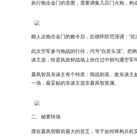
执行炮击金门的贪图，需要调集几百门火炮，构
鄙人达炮击金门的敕令后，彭德怀防范强调：“此
此次空军参与炮战的行径，代号“自若头顶”。把
谈主选，恰是执政鲜战场上担任过中朝勾通空军
聂凤智其东谈主有个特质：闻战则喜。敌东谈主
一场，最妥贴的东谈主选非聂凤智莫属。
二、秘要转场
摆在聂凤智眼前最大的贫乏，等于如何将构兵机