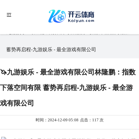
你的位置：
九游娱乐 - 最全游戏有限公司
>
新闻中心
> 🦄
九游娱乐 - 最全游戏有限公司林隆鹏：指数下落空间有限
蓄势再启程-九游娱乐 - 最全游戏有限公司
🦄九游娱乐 - 最全游戏有限公司林隆鹏：指数
下落空间有限 蓄势再启程-九游娱乐 - 最全游
戏有限公司
时间：2024-12-09 05:08
点击：117 次